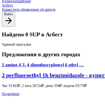
#АрендаSupBoard
Асбест
Разместить объявление об аренде
Войти
Найдено 0 SUP в Асбест
Удачной прогулки
Предложения в других городах
2 amino 4 3, 4 dimethoxyphenyl 6 ethyl …
2 perfluoroethyl 1h benzimidazole - куп
Час 51363₽, 2 часа 56724₽, день 558₽, неделя 55779₽
Подробнее