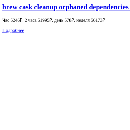
brew cask cleanup orphaned dependencies
Час 5246₽, 2 часа 51995₽, день 578₽, неделя 56173₽
Подробнее