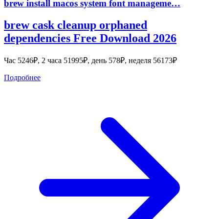
brew install macos system font manageme…
brew cask cleanup orphaned
dependencies Free Download 2026
Час 5246₽, 2 часа 51995₽, день 578₽, неделя 56173₽
Подробнее