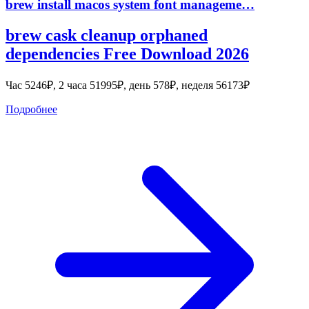
brew install macos system font manageme…
brew cask cleanup orphaned
dependencies Free Download 2026
Час 5246₽, 2 часа 51995₽, день 578₽, неделя 56173₽
Подробнее