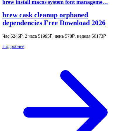
brew install macos system font manageme…
brew cask cleanup orphaned
dependencies Free Download 2026
Час 5246₽, 2 часа 51995₽, день 578₽, неделя 56173₽
Подробнее