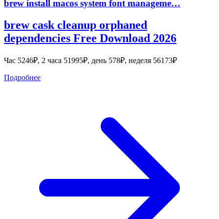
brew install macos system font manageme…
brew cask cleanup orphaned
dependencies Free Download 2026
Час 5246₽, 2 часа 51995₽, день 578₽, неделя 56173₽
Подробнее