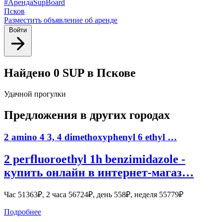
#АрендаSupBoard
Псков
Разместить объявление об аренде
Войти
Найдено 0 SUP в Пскове
Удачной прогулки
Предложения в других городах
2 amino 4 3, 4 dimethoxyphenyl 6 ethyl …
2 perfluoroethyl 1h benzimidazole -
купить онлайн в интернет-магаз…
Час 51363₽, 2 часа 56724₽, день 558₽, неделя 55779₽
Подробнее