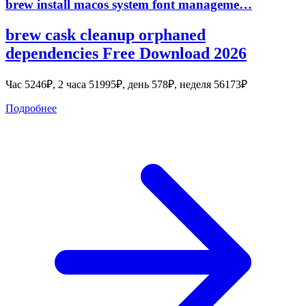
brew install macos system font manageme…
brew cask cleanup orphaned
dependencies Free Download 2026
Час 5246₽, 2 часа 51995₽, день 578₽, неделя 56173₽
Подробнее