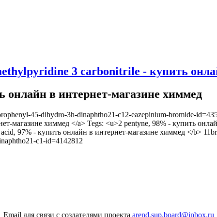
 methylpyridine 3 carbonitrile - купить он
ить онлайн в интернет-магазине химмед
uorophenyl-45-dihydro-3h-dinaphtho21-c12-eazepinium-bromide-id=435331
ернет-магазине химмед </a> Tegs: <u>2 pentyne, 98% - купить онла
cid, 97% - купить онлайн в интернет-магазине химмед </b> 11br 4,
dinaphtho21-c1-id=4142812
Email для связи с создателями проекта
arend.sup.board@inbox.ru