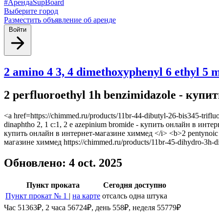
#АрендаSupBoard
Выберите город
Разместить объявление об аренде
Войти
2 amino 4 3, 4 dimethoxyphenyl 6 ethyl 5
2 perfluoroethyl 1h benzimidazole - куп
<a href=https://chimmed.ru/products/11br-44-dibutyl-26-bis345-trifl
dinaphtho 2, 1 c:1, 2 e azepinium bromide - купить онлайн в инт
купить онлайн в интернет-магазине химмед </i> <b>2 pentynoic a
магазине химмед https://chimmed.ru/products/11br-45-dihydro-3h-
Обновлено: 4 oct. 2025
Пункт проката
Сегодня доступно
Пункт прокат № 1
|
на карте
отсалсь одна штука
Час 51363₽, 2 часа 56724₽, день 558₽, неделя 55779₽